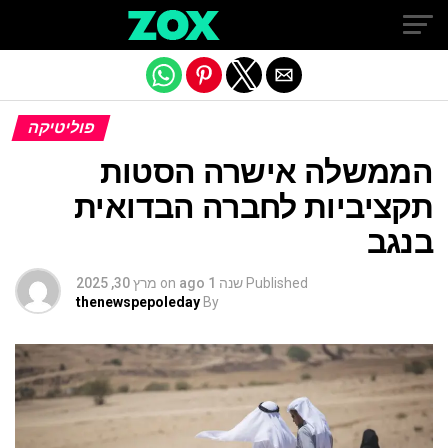
Exit mobile version
פוליטיקה
הממשלה אישרה הסטות
תקציביות לחברה הבדואית
בנגב
Published
שנה 1 ago
on
מרץ 30, 2025
thenewspepoleday
By