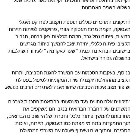
הקיימים בהחלטה ושיפור המענים הקיימים לאור צרכים שעלו
בשלוש השנים האחרונות.
התיקונים המרכזיים כוללים תוספת תקצוב לפרויקט מעגלי
תעסוקה, הקמת מרכז תעסוקה אזורי, פרויקטים לפיתוח תיירות
בדואית, פיתוח נחל גרר, הקמת מכלאות צאן ברהט, תגבור
תקציבי פיתוח כלכלי, יחידת יואב להמשך פיתוח מגרשים
ביישובים הבדואים ותכנית ״שער לאקדמיה״ לעידוד השתלבות
בהשכלה גבוהה בישראל.
בנוסף, בעקבות הסכמות עם המשרד להגנת הסביבה, יתרות
תקציב מההחלטה יוקצו לרשויות המקומיות לטיפול בפסולת
ושיפור מצב איכות הסביבה שיהוו מענה לאתגרים הרבים בנושא.
"תיקונים אלה מהווים צעד משמעותי בהתאמת התכנית לצרכים
המשתנים של החברה הבדואית בנגב. הם משקפים את
מחויבותנו להמשך פיתוח כלכלי וחברתי של היישובים הבדואים,
תוך התמקדות בתחומי מפתח כמו תעסוקה, תיירות, ואיכות
הסביבה, ומתוך שיח ושיתוף פעולה עם משרדי הממשלה