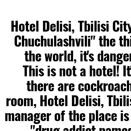
Hotel Delisi, Tbilisi Ci
Chuchulashvili" the th
the world, it's dange
This is not a hotel! I
there are cockroach
room, Hotel Delisi, Tbili
manager of the place is
drug addict named