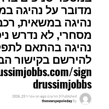
מדובר על נהיגה במ
נהיגה במשאית, רכב 
מסחרי, לא נדרש ניסי
נהיגה בהתאם לתפקי
להירשם בקישור הב
drussimjobbs
Published
3 חודשים ago
on
אפריל 25, 2026
thenewspepoleday
By