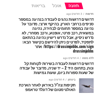
תזונה
אוכל
בריאות
חדשות
3 חודשים ago
דרושים דרושות נהגים לעבודה בנהיגה במספר
סניפים ברחבי הארץ, בהיקף ארצי, מדובר על
נהיגה במספר תחומים לבחירה, נהיגה
במשאית, רכב פרטי, אופנוע, ורכב מסחרי, לא
נדרש ניסיון, אבל נדרש רישיון נהיגה בהתאם
לתפקיד, לפרטים ניתן להירשם בקישור הבא:
https://drussimjobbs.com/sign/ אתר
drussimjobbs
ללא נושא
4 חודשים ago
דרושים דרושות לעבודה בשירות לקוחות קל
ונוח, בתחום היד 2 – יד שניה, מדובר על עבודה
של שעות ספורות ביום, שעות גמישות
ביטחון
4 חודשים ago
תקיפות צה"ל באיראן לאחר הארכת
האולטימטום של דונלד טראמפ