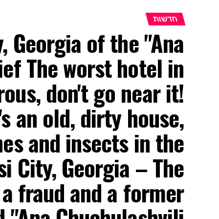
חדשות
ty, Georgia of the "Ana
ief The worst hotel in
rous, don't go near it!
t's an old, dirty house,
es and insects in the
si City, Georgia – The
 a fraud and a former
 "Ana Chuchulashvili"