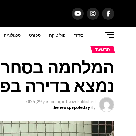
בידור
פוליטיקה
ספורט
טכנולוגיה
חדשות
המלחמה בסחר בח
נמצא בדירה בפז
Published
שנה 1 ago
on
מרץ 29, 2025
thenewspepoleday
By