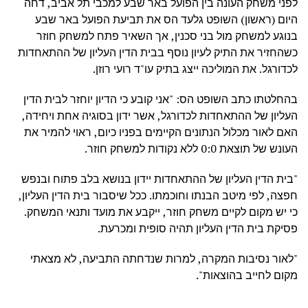
לפני משחק העונה בין הפועל באר שבע למכבי תל אביב, דחה
היום (ראשון) השופט גלעד הס את תביעת הפועל באר שבע
בנוגע למשחק מול בני סכנין, אך השאיר פתח למשחק חוזר
כשהחזיר את התיק לעיון נוסף בבית הדין העליון של ההתאחדות
לכדורגל. את המוליכה ייצג בתיק עו"ד רועי רוזן.
בהחלטתו כתב השופט הס: "אני קובע כי הדיון יוחזר לבית הדין
העליון של ההתאחדות לכדורגל, אשר ידון בסוגיה אחת ויחידה,
האם לאור מכלול הנתונים הקיימים בפניו כיום, ראוי להמיר את
העונש של תוצאת 0:0 ללא נקודות למשחק חוזר.
"בית הדין העליון של ההתאחדות יידון בנושא בלב פתוח ובנפש
חפצה, לפי מיטב הבנתו וחוכמתו. ככל שיסבור בית הדין העליון,
כי יש מקום לקיים משחק חוזר, ייקבע את מועד ותנאי המשחק.
פסיקת בית הדין העליון תהיה סופית ומכרעת.
"לאור נסיבות המקרה, למרות שנדחתה התביעה, לא מצאתי
מקום לחייב בהוצאות".