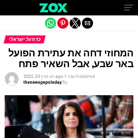
Exit mobile version
כדורגל ישראלי
המחוזי דחה את עתירת הפועל
באר שבע, אבל השאיר פתח
Published
שנה 1 ago
on
מרץ 30, 2025
thenewspepoleday
By