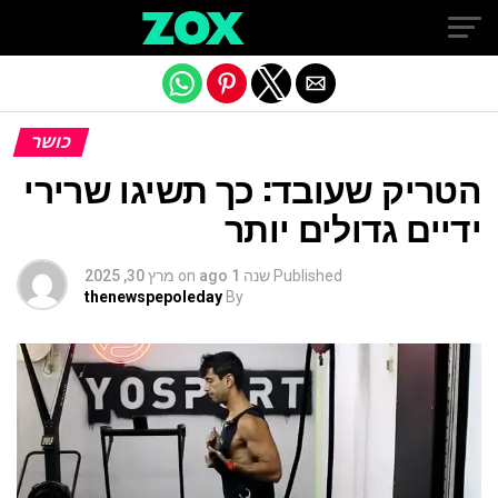
Exit mobile version
כושר
הטריק שעובד: כך תשיגו שרירי
ידיים גדולים יותר
Published
שנה 1 ago
on
מרץ 30, 2025
thenewspepoleday
By