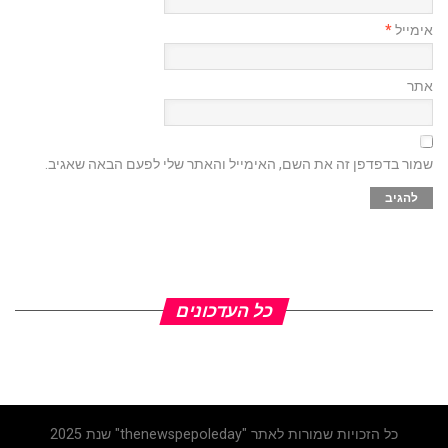
אימייל
*
אתר
שמור בדפדפן זה את השם, האימייל והאתר שלי לפעם הבאה שאגיב.
כל העדכונים
כל הזכויות שמורות לאתר "thenewspepoleday" שנת 2025