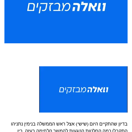
בדיון שהתקיים היום (שישי) אצל ראש הממשלה בנימין נתניהו
התקבלו כמה החלטות הנוגעות להמשך הלחימה בעזה. בין