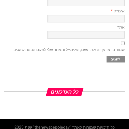
אימייל
*
אתר
שמור בדפדפן זה את השם, האימייל והאתר שלי לפעם הבאה שאגיב.
כל העדכונים
כל הזכויות שמורות לאתר "thenewspepoleday" שנת 2025