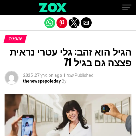
Exit mobile version
אופנה
הגיל הוא זהב: גלי עטרי נראית
פצצה גם בגיל 71
Published
שנה 1 ago
on
מרץ 27, 2025
thenewspepoleday
By