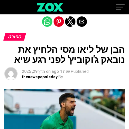
Exit mobile version
ספורט
הבן של ליאו מסי הלחיץ את
נובאק ג'וקוביץ' לפני רגע שיא
Published
שנה 1 ago
on
מרץ 29, 2025
thenewspepoleday
By