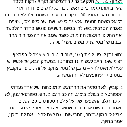
ניצחון 2:6, 3:6
חלק על גריגור דימיטרוב תוך 69 דקות בלבד
שקירב אותו לגמר ביום ראשון, בו יוכל לרשום ציון דרך אדיר
בדמות תואר מספר 100 בקריירה. אבל תשומת הלב לא הופנתה
רק אל משטח הטניס, אלא גם ליציע. שם ישב ליאו מסי, שצפה
באגדה הסרבית בפעולה. בסיום, השניים נפגשו בחדר ההלבשה
ואף החליפו חולצות חתומות, כשמי שגנב את ההצגה היה אחד
הבנים של מסי שנתן משוב נועז ל"נולה".
"הוא נתן לי ציון 8 מתוך 10, שזה די טוב. הוא אמר לי בפרצוף
רציני שאני חייב לעשות 10 מתוך 10 במשחק הבא, אז עכשיו יש
עליי לא מעט לחץ – מהבן של מסי. צחקנו על זה", סיפר ג'וקוביץ'
במסיבת העיתונאים לאחר המשחק.
ג'וקוביץ' לא הסתיר את ההתרגשות מנוכחותו של אחד מגדולי
הספורטאים בעולם ביציע. "זה כבוד עצום. הוא ספורטאי ענק, לא
רק כדורגלן. ההשפעה שלו על עולם הספורט ב-20 השנים
האחרונות פשוט אדירה. זה שהוא בא לראות אותי משחק – זה
מביא לי המון שמחה, התרגשות, וגם קצת לחץ – אם להיות כן",
אמר בחיוך.