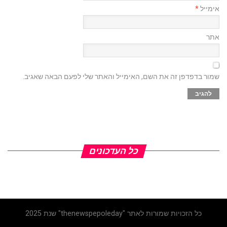
אימייל
*
אתר
שמור בדפדפן זה את השם, האימייל והאתר שלי לפעם הבאה שאגיב.
כל העדכונים
כל הזכויות שמורות לאתר "thenewspepoleday" שנת 2025