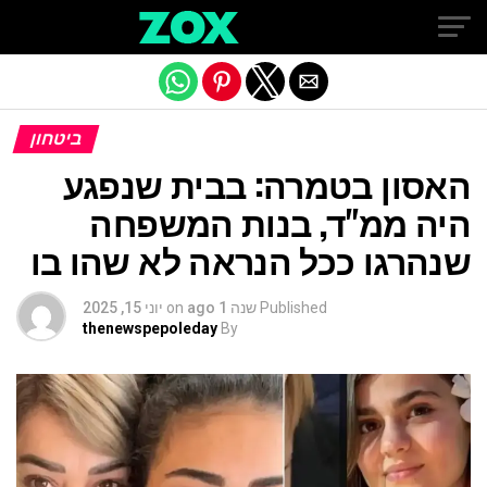
Exit mobile version
ביטחון
האסון בטמרה: בבית שנפגע
היה ממ"ד, בנות המשפחה
שנהרגו ככל הנראה לא שהו בו
Published
שנה 1 ago
on
יוני 15, 2025
thenewspepoleday
By