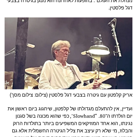
מנהלת את העולם". בהופעות לאחרונה הוא מנגן בגיטרה בצבעי
דגל פלסטין.
אריק קלפטון עם גיטרה בצבעי דגל פלסטין (צילום: צילום מסך)
ועדיין, אין להתעלם מגדולתו של קלפטון, שיחגוג ביום ראשון את
יום הולדתו ה־80. “Slowhand", כפי שהוא מכונה בשל סגנון
נגינתו, הוא אחד המוזיקאים המשפיעים ביותר בתולדות הרוק
והבלוז, מי שלא רק עיצב את צליל הגיטרה החשמלית אלא גם