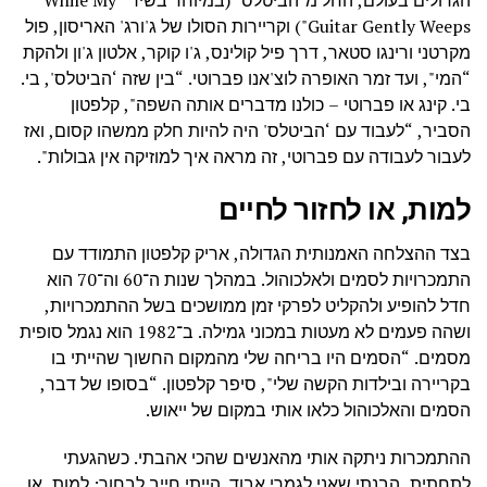
הגדולים בעולם, החל מ"הביטלס" (במיוחד בשיר “While My
Guitar Gently Weeps") וקריירות הסולו של ג'ורג' האריסון, פול
מקרטני ורינגו סטאר, דרך פיל קולינס, ג'ו קוקר, אלטון ג'ון ולהקת
“המי", ועד זמר האופרה לוצ'אנו פברוטי. “בין שזה ‘הביטלס', בי.
בי. קינג או פברוטי – כולנו מדברים אותה השפה", קלפטון
הסביר, “לעבוד עם ‘הביטלס' היה להיות חלק ממשהו קסום, ואז
לעבור לעבודה עם פברוטי, זה מראה איך למוזיקה אין גבולות".
למות, או לחזור לחיים
בצד ההצלחה האמנותית הגדולה, אריק קלפטון התמודד עם
התמכרויות לסמים ולאלכוהול. במהלך שנות ה־60 וה־70 הוא
חדל להופיע ולהקליט לפרקי זמן ממושכים בשל ההתמכרויות,
ושהה פעמים לא מעטות במכוני גמילה. ב־1982 הוא נגמל סופית
מסמים. “הסמים היו בריחה שלי מהמקום החשוך שהייתי בו
בקריירה ובילדות הקשה שלי", סיפר קלפטון. “בסופו של דבר,
הסמים והאלכוהול כלאו אותי במקום של ייאוש.
ההתמכרות ניתקה אותי מהאנשים שהכי אהבתי. כשהגעתי
לתחתית, הבנתי שאני לגמרי אבוד. הייתי חייב לבחור: למות, או