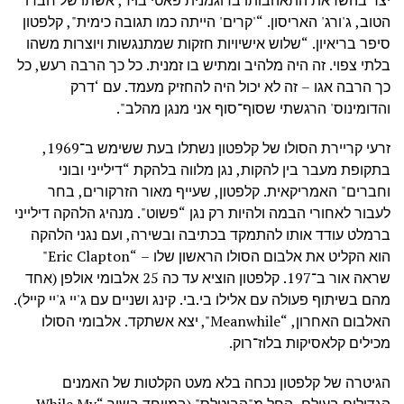
יצר בהשראת התאהבותו בדוגמנית פאטי בויד, אשתו של חברו
הטוב, ג'ורג' האריסון. “'קרים' הייתה כמו תגובה כימית", קלפטון
סיפר בריאיון. “שלוש אישיויות חזקות שמתנגשות ויוצרות משהו
בלתי צפוי. זה היה מלהיב ומתיש בו זמנית. כל כך הרבה רעש, כל
כך הרבה אגו – זה לא יכול היה להחזיק מעמד. עם ‘דרק
והדומינוס' הרגשתי שסוף־סוף אני מנגן מהלב".
זרעי קריירת הסולו של קלפטון נשתלו בעת ששימש ב־1969,
בתקופת מעבר בין להקות, נגן מלווה בלהקת “דילייני ובוני
וחברים" האמריקאית. קלפטון, שעייף מאור הזרקורים, בחר
לעבור לאחורי הבמה ולהיות רק נגן “פשוט". מנהיג הלהקה דילייני
ברמלט עודד אותו להתמקד בכתיבה ובשירה, ועם נגני הלהקה
הוא הקליט את אלבום הסולו הראשון שלו – “Eric Clapton"
שראה אור ב־197. קלפטון הוציא עד כה 25 אלבומי אולפן (אחד
מהם בשיתוף פעולה עם אלילו בי.בי. קינג ושניים עם ג'יי ג'יי קייל).
האלבום האחרון, “Meanwhile", יצא אשתקד. אלבומי הסולו
מכילים קלאסיקות בלוז־רוק.
הגיטרה של קלפטון נכחה בלא מעט הקלטות של האמנים