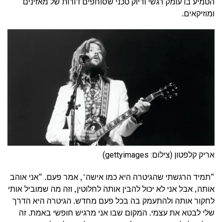
הטמיע בו עומק רגשי ודיוק טכני שסוחפים דורות של מאזינים
ומוזיקאים.
אריק קלפטון (צילום: gettyimages)
“תמיד הרגשתי שהגיטרה היא כמו אישה", אמר פעם. “אני אוהב
אותה, אבל אני לא יכול להבין אותה לחלוטין, וזה מה שמוביל אותי
לחקור אותה ולהתעמק בה בכל פעם מחדש. הגיטרה היא הדרך
שלי לבטא את עצמי. המקום שבו אני מרגיש חופשי באמת. זה