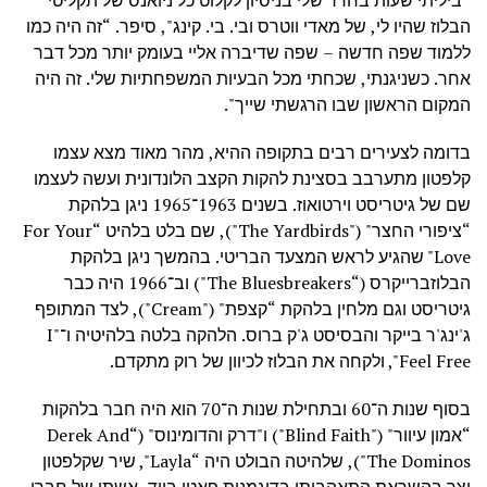
“ביליתי שעות בחדר שלי בניסיון לקלוט כל ניואנס של תקליטי
הבלוז שהיו לי, של מאדי ווטרס ובי. בי. קינג", סיפר. “זה היה כמו
ללמוד שפה חדשה – שפה שדיברה אליי בעומק יותר מכל דבר
אחר. כשניגנתי, שכחתי מכל הבעיות המשפחתיות שלי. זה היה
המקום הראשון שבו הרגשתי שייך".
בדומה לצעירים רבים בתקופה ההיא, מהר מאוד מצא עצמו
קלפטון מתערבב בסצינת להקות הקצב הלונדונית ועשה לעצמו
שם של גיטריסט וירטואוז. בשנים 1963־1965 ניגן בלהקת
“ציפורי החצר" ("The Yardbirds"), שם בלט בלהיט “For Your
Love" שהגיע לראש המצעד הבריטי. בהמשך ניגן בלהקת
הבלוזברייקרס (“The Bluesbreakers") וב־1966 היה כבר
גיטריסט וגם מלחין בלהקת “קצפת" ("Cream"), לצד המתופף
ג'ינג'ר בייקר והבסיסט ג'ק ברוס. הלהקה בלטה בלהיטיה ו־"I
Feel Free", ולקחה את הבלוז לכיוון של רוק מתקדם.
בסוף שנות ה־60 ובתחילת שנות ה־70 הוא היה חבר בלהקות
“אמון עיוור" ("Blind Faith") ו"דרק והדומינוס" (“Derek And
The Dominos"), שלהיטה הבולט היה “Layla", שיר שקלפטון