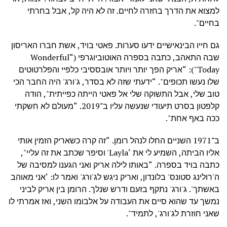
למצוא את הדרך בחזרה לחיים. זה לא היה קל, אבל בחרתי
בחיים".
גם חייו הבינאישיים ידעו סערות. פאטי בויד, אשת חברו האריסון
שבה התאהב, כתבה בספרה האוטוביוגרפי (“Wonderful
Today"): “אריק הפך יותר ויותר אובססיבי כלפיי והפלרטוטים
שלו נעשו תכופים". “ידעתי שזה לא בסדר, ג'ורג' היה החבר הכי
טוב שלי, אבל התשוקה שלי אל פאטי הייתה כפייתית", הודה
קלפטון בסרט תיעודי שנעשה עליו ב־2019. “מעולם לא חשקתי
ככה באף אחת".
ב־1971 השניים החלו לנהל רומן. “זה קרה כשאריק הזמין אותי
אליו הביתה, השמיע לי את ‘Layla' וסיפר שכתב את זה עליי",
כתבה בויד בספרה. “באותו לילה אריק ואני הגענו למסיבה של
ה'רולינג סטונס' בלונדון, ואריק ניגש לג'ורג' ואמר לו: ‘אני מאוהב
באשתך'. ג'ורג' נתקף בזעם ודרש שנלך. הרומן בין אריק לביני
נמשך עד שהוא סיים את העבודה על אלבומו השני, ואז אמרתי לו
שאני חוזרת לג'ורג', לתמיד".