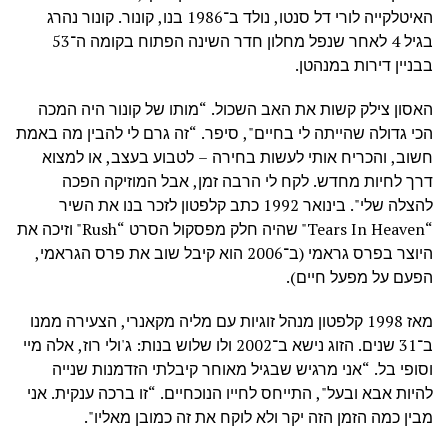
האיטלקייה לורי דל סנטו, נולד ב־1986 בנו, קונור. קונור נהרג
בגיל 4 לאחר שנפל מחלון חדר השינה הפתוח בקומה ה־53
בבניין דירות במנהטן.
האסון צילק קשות את האב השכול. “מותו של קונור היה המכה
הכי גדולה שהייתה לי בחיים", סיפר. “זה גרם לי להבין מה באמת
חשוב, והכריח אותי לעשות בחירה – לטבוע בעצב, או למצוא
דרך לחיות מחדש. לקח לי הרבה זמן, אבל המוזיקה הפכה
להצלה שלי". בינואר 1992 כתב קלפטון לזכר בנו את השיר
“Tears In Heaven" שהיה חלק מפסקול הסרט “Rush" וזיכה את
היוצר בפרס גראמי (ב־2006 הוא קיבל שוב את פרס הגראמי,
הפעם על מפעל חיים).
מאז 1998 קלפטון מנהל זוגיות עם מליה מקאנרי, הצעירה ממנו
ב־31 שנים. הזוג נישא ב־2002 ולו שלוש בנות: ג'ולי רוז, אלה מיי
וסופי בל. “אני מרגיש שבגיל מאוחר קיבלתי הזדמנות שנייה
להיות אבא ובעל", התייחס לחייו הנוכחיים. “זו ברכה ענקית. אני
מבין כמה הזמן הזה יקר ולא לוקח את זה כמובן מאליו".