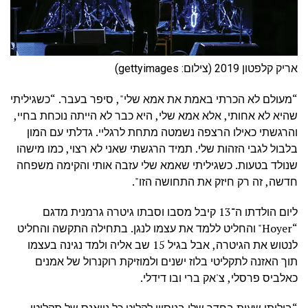
אריק קלפטון 2019 (צילום: gettyimages)
“מעולם לא הכרתי באמת את אמא שלי", סיפר בעבר. “כשגיליתי
שהיא לא אחותי, אלא אמא שלי, היא כבר לא הייתה נוכחת בחיי,
והרגשתי כאילו הרצפה נשמטה מתחת לרגליי. גדלתי עם המון
בלבול לגבי הזהות שלי. תמיד הרגשתי שאני לא רצוי, כמו מישהו
שנולד בטעות. כשגיליתי שאמא שלי עזבה אותי והקימה משפחה
חדשה, זה רק חיזק את התחושה הזו".
ליום הולדתו ה־13 קיבל מסבו וסבתו גיטרה גרמנית מדגם
“Hoyer" והחליט ללמד את עצמו לנגן. בתחילה התקשה והחליט
לנטוש את הגיטרה, אבל בגיל 15 שב אליה ולמד נגינה בעצמו
תוך האזנה לתקליטי בלוז ישנים ולמוזיקת רוקנרול של אמנים
כאלביס פרסלי, צ'אק ברי ובו דידלי.