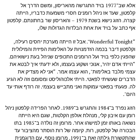
אלא שב־1977 בויד התגרשה מהאריסון, ומשם הדרך אל
קלפטון, שעד אז ניהל רומנים חסרי משמעות כדבריו, הייתה
קצרה. הזוג נישא בשנת 1979 – והאריסון שר בחתונתם. קלפטון
אף כתב על בויד את אחת הבלדות הגדולות שלו,
“Wonderful Tonight". אבל זו הייתה מערכת יחסים רעילה,
וקלפטון דיבר בכמה הזדמנויות על האלימות הפיזית והמילולית
שהפגין כלפי בויד ועל הרומנים התכופים שניהל בעת נישואיהם.
“הייתי אדם יהיר, אנוכי ושקוע בעצמו, ולא ידעתי איך לבטא את
עצמי מלבד באלימות", הוא עצמו אמר. “אני לא מצדיק את
הדברים שעשיתי לפאטי. הייתי אלכוהוליסט ומסומם וזה לא הגיע
לה. פגעתי בפאטי עמוקות ואני מתבייש בעצמי. זה רודף אותי עד
היום".
הזוג נפרד ב־1984 והתגרש ב־1989. לאחר הפרידה קלפטון ניהל
רומן עם איבון קלי, מנהלת אולפן הקלטות, שגם היא הייתה
נשואה באותו זמן למישהו אחר. מרומן זה נולדה ב־1985 בתו
הבכורה של קלפטון, רות. קיומה של רות הוסתר מהציבור עד
שהתקשורת גילתה זאת ב־1991. מרומן נוסף, עם הדוגמנית