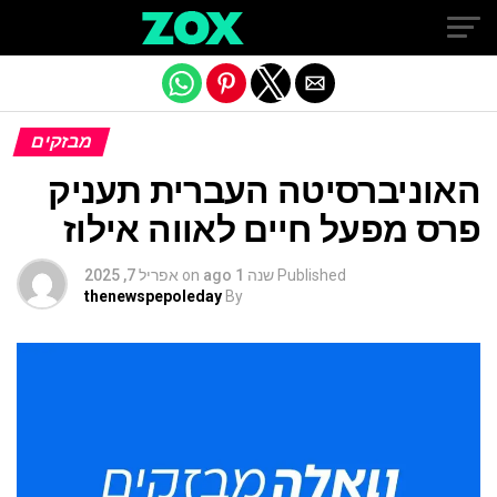
Exit mobile version
מבזקים
האוניברסיטה העברית תעניק
פרס מפעל חיים לאווה אילוז
Published
שנה 1 ago
on
אפריל 7, 2025
thenewspepoleday
By