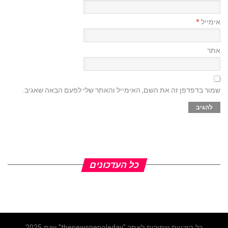
אימייל
*
אתר
שמור בדפדפן זה את השם, האימייל והאתר שלי לפעם הבאה שאגיב.
כל העדכונים
כל הזכויות שמורות לאתר "thenewspepoleday" שנת 2025