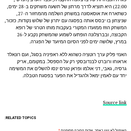
22:00) היא תוציא לדרך מרתון של תשעה משחקים ב-28 ימים,
כשתארח את אוסאסונה במשחק השלמה מהמחזור ה-27,
שניצחון בו יבסס אותה בפסגה עם יתרון של שלוש נקודות. כזכור,
המשחק הוזז ממועדו המקורי בעקבות מותו הטרגי של רופא
הקבוצה, ובברצלונה הופתעו לשמוע שהמשחק נקבע ל-26
במרץ, שלושה ימים לפני הסיום המיועד של הפגרה.
האנזי פליק ערך רוטציה כשהוא ללא ראפיניה בסגל, ועם רונאלד
אראוחו ורוברט לבנדובסקי רק על הספסל. במקומם, אריק
גרסיה, גאבי, דני אולמו ופראן טורס ינסו להשלים את המשימה
יחד עם לאמין ימאל ולהגדיל את הפער בפסגת הטבלה.
Source link
RELATED TOPICS:
האימייל לא יוצג באתר.
שדות החובה מסומנים
*