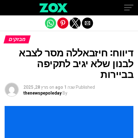
Exit mobile version
מבזקים
דיווח: חיזבאללה מסר לצבא
לבנון שלא יגיב לתקיפה
בביירות
Published
שנה 1 ago
on
מרץ 28, 2025
thenewspepoleday
By