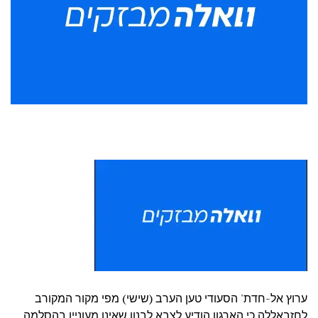
ערוץ אל-חדת' הסעודי טען הערב (שישי) מפי מקור המקורב
לחזבאללה כי הארגון הודיע לצבא לבנון שאינו מעוניין בהסלמה