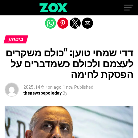
Exit mobile version
ביטחון
דדי שמחי טוען: "כולם משקרים
לעצמם ולכולם כשמדברים על
הפסקת לחימה
Published
שנה 1 ago
on
יולי 14, 2025
thenewspepoleday
By