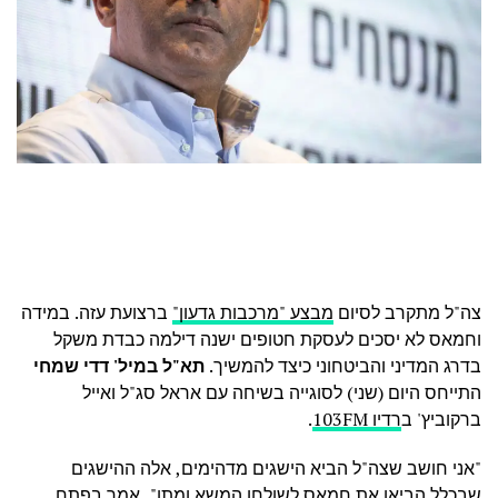
צה"ל מתקרב לסיום
מבצע "מרכבות גדעון"
ברצועת עזה. במידה
וחמאס לא יסכים לעסקת חטופים ישנה דילמה כבדת משקל
בדרג המדיני והביטחוני כיצד להמשיך.
תא"ל במיל' דדי שמחי
התייחס היום (שני) לסוגייה בשיחה עם אראל סג"ל ואייל
ברקוביץ' ב
רדיו 103FM
.
"אני חושב שצה"ל הביא הישגים מדהימים, אלה ההישגים
שבכלל הביאו את חמאס לשולחן המשא ומתן", אמר בפתח