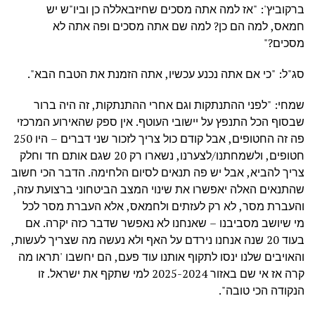
ברקוביץ': "אז למה אתה מסכים שחיזבאללה כן וביו"ש יש
חמאס, למה הם כן? למה שם אתה מסכים ופה אתה לא
מסכים?"
סג"ל: "כי אם אתה נכנע עכשיו, אתה הזמנת את הטבח הבא".
שמחי: "לפני ההתנתקות וגם אחרי ההתנתקות, זה היה ברור
שבסוף הכל התנפץ על יישובי העוטף. אין ספק שהאירוע המרכזי
פה זה החטופים, אבל קודם כול צריך לזכור שני דברים – היו 250
חטופים, ולשמחתנו/לצערנו, נשארו רק 20 שגם אותם חד וחלק
צריך להביא, אבל יש פה תנאים לסיום הלחימה. הדבר הכי חשוב
שהתנאים האלה יאפשרו את שינוי המצב הביטחוני ברצועת עזה,
והעברת מסר, לא רק לעזתים ולחמאס, אלא העברת מסר לכל
מי שיושב מסביבנו – שאנחנו לא נאפשר שדבר כזה יקרה. אם
בעוד 20 שנה אנחנו נירדם על האף ולא נעשה מה שצריך לעשות,
והאויבים שלנו ינסו לתקוף אותנו עוד פעם, הם יחשבו 'תראו מה
קרה אז אי שם באזור 2025-2024 למי שתקף את ישראל. זו
הנקודה הכי טובה".