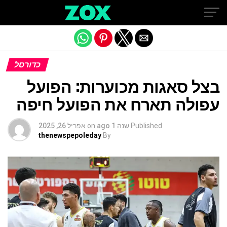
Exit mobile version
כדורסל
בצל סאגות מכוערות: הפועל
עפולה תארח את הפועל חיפה
Published
שנה 1 ago
on
אפריל 26, 2025
thenewspepoleday
By