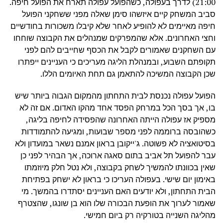
21:00) לדרך בעפולה, כשהפועל עפולה תארח את הפועל חיפה.
סביב המשחק קיים איזשהו סימן שאלה מפני ששחקני הפועל
חיפה מאיימים לא להופיע לאחר שלא קיבלו משכורות בחודשיים
וחצי האחרונים. אלא שהמפרקים שמנהלים את הקבוצה שוחחו
עם השחקנים שאמורים לקבל את הכסף שחייבים להם לפני
תקופתם השבוע, ובמנהלת הליגה מעריכים כי העניינים ייפתרו
שכן הקבוצה המשיכה להתאמן גם תחת האיומים הללו.
הפועל עפולה נכנסת לבית התחתון מהמקום הגבוה ביותר שיש
בו, אך בסך הכל במרחק הפסד אחד מהקו האדום. אם זה לא
מספיק אז עפולה הייתה האחרונה שהפסידה לחיפה בליגה,
כשהובסה ברוממה לפני מספר שבועות, ומגיעה להתמודדות
בסיטואציה לא פשוטה. ג'ייקובן בראון אמנם נשאר במועדון ולא
עבר להפועל תל אביב בתום סאגה ארוכה, אך הבהיר לפני כן
שאין בכוונתו להמשיך לשחק בקבוצה, ולא נטל חלק מיוזמתו
באימון יום שישי. בעפולה העריכו כי בראון לא ישחק בפתיחת
הבית התחתון, ולא יודעים האם העניינים יסתדרו בהמשך. מי
שאמור לערוך את הופעת הבכורה שלו הוא בן שונגו, שהצטרף
מהליגה השנייה בטורקיה רק ביום חמישי.