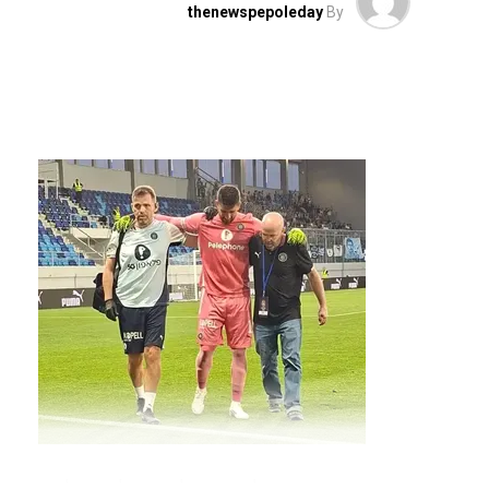
thenewspepoleday
By
עם חזרתה של מכבי תל אביב לישראל, נבדק את