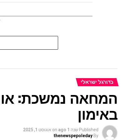
כדורגל ישראלי
המחאה נמשכת: אוהד
באימון
Published
שנה 1 ago
on
אוגוסט 1, 2025
thenewspepoleday
By