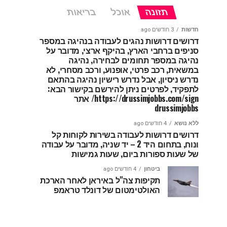
תזונה
אוכל
בריאות
חדשות
3 חודשים ago
דרושים דרושות נהגים לעבודה בנהיגה במספר
סניפים ברחבי הארץ, בהיקף ארצי, מדובר על
נהיגה במספר תחומים לבחירה, נהיגה
במשאית, רכב פרטי, אופנוע, ורכב מסחרי, לא
נדרש ניסיון, אבל נדרש רישיון נהיגה בהתאם
לתפקיד, לפרטים ניתן להירשם בקישור הבא:
https://drussimjobbs.com/sign/ אתר
drussimjobbs
ללא נושא
4 חודשים ago
דרושים דרושות לעבודה בשירות לקוחות קל
ונוח, בתחום היד 2 – יד שניה, מדובר על עבודה
של שעות ספורות ביום, שעות גמישות
ביטחון
4 חודשים ago
תקיפות צה"ל באיראן לאחר הארכת
האולטימטום של דונלד טראמפ