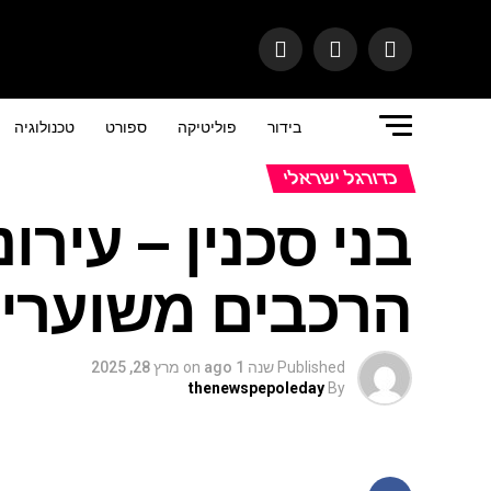
בידור
פוליטיקה
ספורט
טכנולוגיה
כדורגל ישראלי
בני סכנין – עירו
הרכבים משוערי
Published
שנה 1 ago
on
מרץ 28, 2025
thenewspepoleday
By