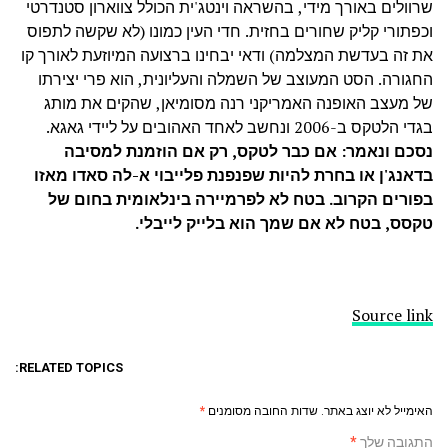
שרוולים באורך מידי, בהשראה וינטג'ית הכולל צווארון סטנדרטי
וכפתורי קליק שחורים בחזית. חדי העין כמונו (לא שקשה לתפוס
את זה בעדשת המצלמה) ודאי יבחינו ברצועה המיוזעת לאורך קו
החגורה. הסט המעוצב של השמלה והעליונית, הוא פרי יצירתו
של מעצב האופנה האמריקני רנה מסומיאן, שהקים את מותג
בגדי הלטקס ב-2006 ונחשב לאחד האהובים על ליידי גאגא.
נסכם ונאמר: אם כבר לטקס, רק אם הוזמנת למסיבה
בדאנג'ן או בחרת להיות שפנפנת פלייבוי א-לה סאדו מאזו
בפורים הקרוב. בטח לא לפרמיירה בינלאומית בחום של
טקסס, בטח לא אם שמך הוא בלייק לייבלי.
Source link
RELATED TOPICS:
האימייל לא יוצג באתר.
שדות החובה מסומנים
*
התגובה שלך
*