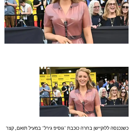
כשנכנסה ללוקיישן בחרה כוכבת "גוסיפ גירל" במעיל תואם, קצר