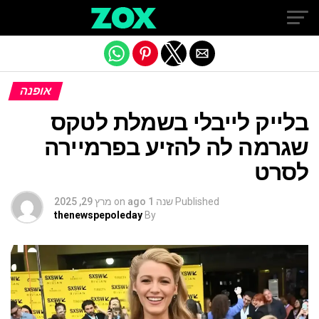
Exit mobile version
אופנה
בלייק לייבלי בשמלת לטקס
שגרמה לה להזיע בפרמיירה
לסרט
Published
שנה 1 ago
on
מרץ 29, 2025
thenewspepoleday
By