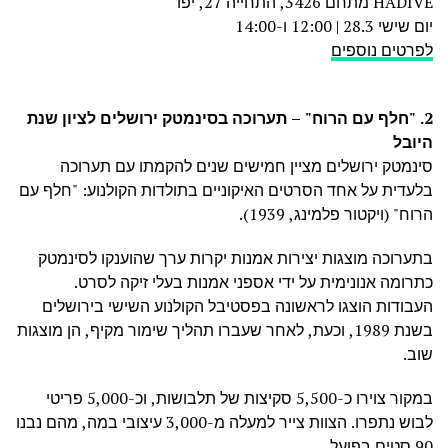
HADIVE מתחם 3426, התחייה 27, יפו
יום שישי 28.3 | 12:00 ו-14:00
לפרטים נוספים
2. "חלף עם הרוח" – תערוכה בסינמטק ירושלים לציון שנת
היובל
סינמטק ירושלים מציין חמישים שנים להקמתו עם תערוכה
בלעדית על אחד הסרטים האיקוניים בתולדות הקולנוע: "חלף עם
הרוח" (ויקטור פלמינג, 1939).
בתערוכה מוצגות יצירות אמנות יקרות ערך שהוענקו לסינמטק
כתרומה אנונימית על ידי אספני אמנות בעלי זיקה לסרט.
העבודות הוצגו לראשונה בפסטיבל הקולנוע השישי בירושלים
בשנת 1989, וכעת, לאחר שעברו תהליך שימור מקיף, הן מוצגות
שוב.
במקור צוירו כ-5,500 סקיצות של תלבושות, וכ-5,000 פריטי
לבוש נתפרו. הצוות צייר למעלה מ-3,000 עיצובי במה, מהם נבנו
90 סטים בפועל.