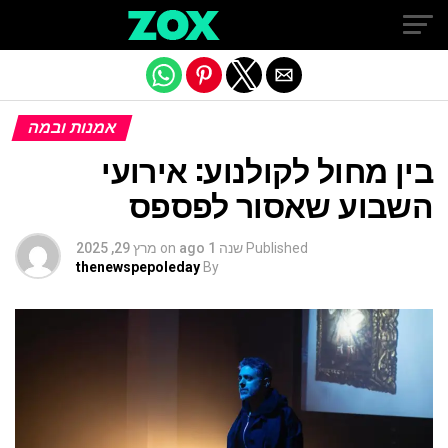
Exit mobile version
אמנות ובמה
בין מחול לקולנוע: אירועי
השבוע שאסור לפספס
Published
שנה 1 ago
on
מרץ 29, 2025
thenewspepoleday
By