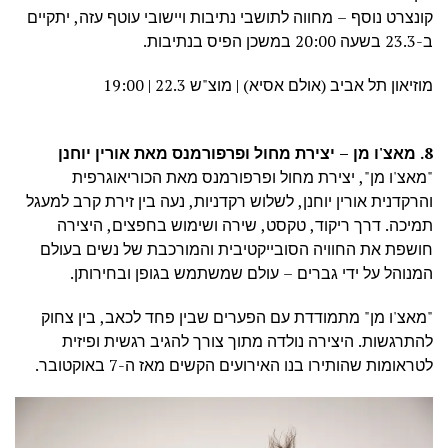
קונצרט נוסף – מחווה לתושבי נתיבות ויישובי עוטף עזה, יתקיים
ב-23.3 בשעה 20:00 במשכן הפיס בנתיבות.
מוזיאון תל אביב (אולם אסיא) | מוצ"ש 22.3 | 19:00
8. מאצ'ו מן – יצירת מחול ופרפורמנס מאת אורין יוחנן
"מאצ'ו מן", יצירת מחול ופרפורמנס מאת הכוריאוגרפית
והרקדנית אורין יוחנן, לשלוש רקדניות, נעה בין זירת קרב למעגל
תמיכה. דרך ריקוד, טקסט, שירה ושימוש בחפצים, היצירה
חושפת את החוויה הסובייקטיבית והמורכבת של נשים בעולם
המנוהל על ידי גברים – עולם שמשתמש בגופן ובחירותן.
"מאצ'ו מן" מתמודדת עם הפערים שבין פחד לכאב, בין צחוק
להתרגשות. היצירה נולדה מתוך צורך להגיב רגשית ופיזית
לטראומות שהותירו בנו האירועים הקשים מאז ה-7 באוקטובר.