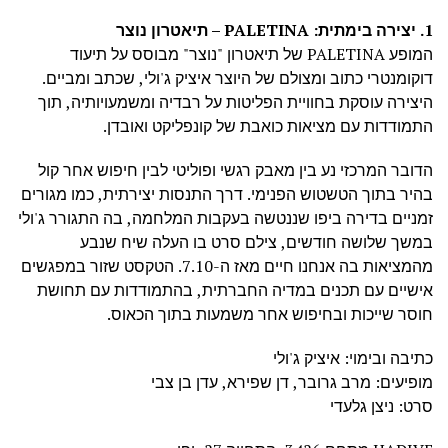
1. יצירה בימתית: PALETINA – תיאטרון נוצר
המופע PALETINA של תיאטרון "נוצר" מבוסס על תיעוד
דוקומנטרי כתוב ומצולם של היוצר איציק ג'ולי, שכתב ומביים.
היצירה עוסקת בחוויית הפליטות על רבדיה ומשמעויותיה, תוך
התמודדות עם מציאות כואבת של קונפליקט ואובדן.
הדובר המרכזי נע בין מאבק רגשי ופוליטי לבין חיפוש אחר קול
בהיר בתוך הטשטוש הפנימי. דרך התנסות יצירתית, כמו מגורים
זמניים בדירה ביפו שננטשה בעקבות המלחמה, בה התגורר ג'ולי
במשך שלושה חודשים, צילם סרט בו העלה שיח שנבע
מהמציאות בה אנחנו חיים מאז ה-7.10. הטקסט שזור במפגשים
אישיים עם תכנים במדיה החברתית, בהתמודדות עם תחושת
חוסר שייכות ובחיפוש אחר משמעות בתוך הכאוס.
כתיבה ובימוי: איציק ג'ולי
מופיעים: מרב גרובר, דן שפירא, עדן בן צבי
סרט: ניצן גלעדי