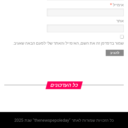
אימייל
*
אתר
שמור בדפדפן זה את השם, האימייל והאתר שלי לפעם הבאה שאגיב.
כל העדכונים
כל הזכויות שמורות לאתר "thenewspepoleday" שנת 2025