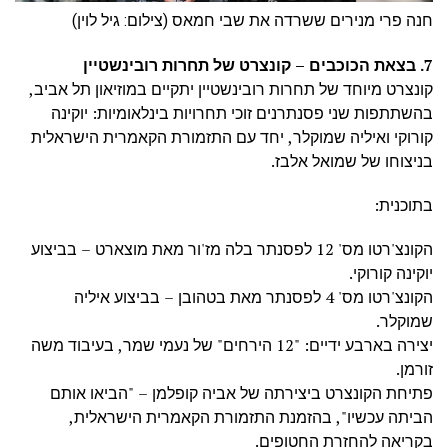
חנה פרי מנירים ששרדה את שבי חמאס (צילום: גיל לוין)
7. בצאת הכוכבים – קונצרט של תחרות רובינשטיין
קונצרט מיוחד של תחרות רובינשטיין יתקיים במוזיאון תל אביב,
בהשתתפות שני פסנתרנים זוכי תחרויות בינלאומיות: יוקינה
קורוקי ואיליה שמוקלר, יחד עם התזמורת הקאמרית הישראלית
בניצוחו של שמואל אלבז.
בתוכנית:
הקונצ'רטו מס' 12 לפסנתר בלה מז'ור מאת מוצארט – בביצוע
יוקינה קורוקי.
הקונצ'רטו מס' 4 לפסנתר מאת בטהובן – בביצוע איליה
שמוקלר.
יצירה בארבע ידיים: "12 הירחים" של נעמי שמר, בעיבוד משה
זורמן.
פתיחת הקונצרט ביצירתה של אביה קופלמן – "הביאו אותם
הביתה עכשיו", בהזמנת התזמורת הקאמרית הישראלית,
בקריאה להחזרת החטופים.