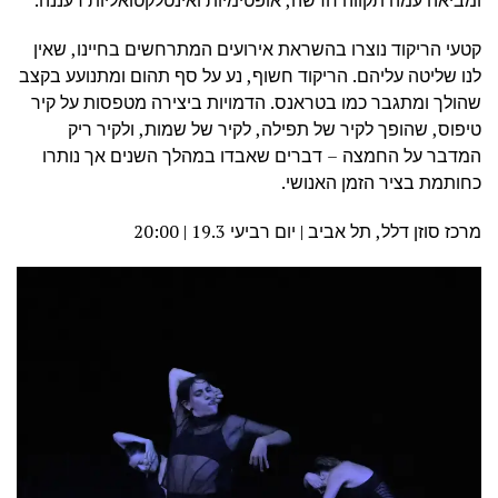
ומביאה עמה תקווה חדשה, אופטימיות ואינטלקטואליות רעננה.
קטעי הריקוד נוצרו בהשראת אירועים המתרחשים בחיינו, שאין
לנו שליטה עליהם. הריקוד חשוף, נע על סף תהום ומתנועע בקצב
שהולך ומתגבר כמו בטראנס. הדמויות ביצירה מטפסות על קיר
טיפוס, שהופך לקיר של תפילה, לקיר של שמות, ולקיר ריק
המדבר על החמצה – דברים שאבדו במהלך השנים אך נותרו
כחותמת בציר הזמן האנושי.
מרכז סוזן דלל, תל אביב | יום רביעי 19.3 | 20:00