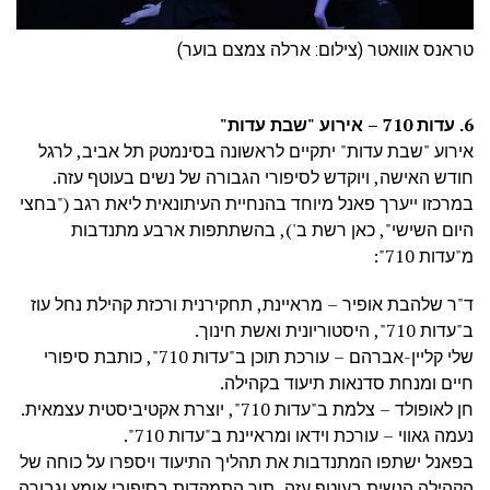
טראנס אוואטר (צילום: ארלה צמצם בוער)
6. עדות 710 – אירוע "שבת עדות"
אירוע "שבת עדות" יתקיים לראשונה בסינמטק תל אביב, לרגל
חודש האישה, ויוקדש לסיפורי הגבורה של נשים בעוטף עזה.
במרכזו ייערך פאנל מיוחד בהנחיית העיתונאית ליאת רגב ("בחצי
היום השישי", כאן רשת ב'), בהשתתפות ארבע מתנדבות
מ"עדות 710":
ד"ר שלהבת אופיר – מראיינת, תחקירנית ורכזת קהילת נחל עוז
ב"עדות 710", היסטוריונית ואשת חינוך.
שלי קליין-אברהם – עורכת תוכן ב"עדות 710", כותבת סיפורי
חיים ומנחת סדנאות תיעוד בקהילה.
חן לאופולד – צלמת ב"עדות 710", יוצרת אקטיביסטית עצמאית.
נעמה גאווי – עורכת וידאו ומראיינת ב"עדות 710".
בפאנל ישתפו המתנדבות את תהליך התיעוד ויספרו על כוחה של
הקהילה הנשית בעוטף עזה, תוך התמקדות בסיפורי אומץ וגבורה