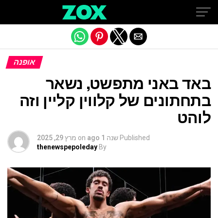
Exit mobile version
אופנה
באד באני מתפשט, נשאר
בתחתונים של קלווין קליין וזה
לוהט
Published
שנה 1 ago
on
מרץ 29, 2025
thenewspepoleday
By