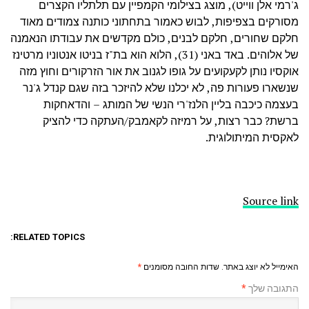
ג'רמי אלן ווייט), מוצג בצילומי הקמפיין עם תלתליו הקצרים
מסורקים בצפיפות, לבוש כאמור בתחתוני כותנה צמודים מאוד
חלקם שחורים, חלקם לבנים, כולם מקדשים את עבודתו הנאמנה
של אלוהים. באד באני (31), הלוא הוא בת"ז בניטו אנטוניו מרטינז
אוקסיו נותן לקעקועים על גופו לגנוב את אור הזרקורים וחוץ מזה
שנשארו פעורות פה, לא יכלנו שלא להיזכר בזה שגם קנדל ג'נר
בעצמה כיכבה בליין הלנז'רי הנשי של המותג – והדאחקות
ברשת? כבר רצות, על רמיזה לקאמבק/העתקה כדי להציק
לאקסית המיתולוגית.
Source link
RELATED TOPICS:
האימייל לא יוצג באתר.
שדות החובה מסומנים
*
התגובה שלך
*