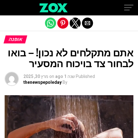
Exit mobile version
אופנה
אתם מתקלחים לא נכון! – בואו
לבחור צד בויכוח המסעיר
Published
שנה 1 ago
on
מרץ 30, 2025
thenewspepoleday
By