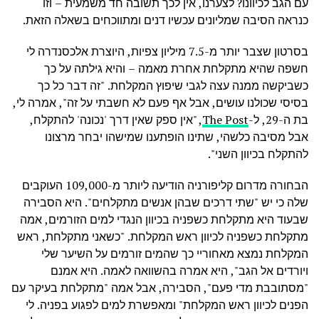
עם הגב לכיוונו? לצערנו, אין לכך תשובה חד משמעית – וזו
כנראה הסיבה שמליונים עכשיו דנים ומתווכחים בשאלה הזאת.
בסרטון שצבר יותר מ-7.5 מיליון צפיות, היוצרת אלכסנדרה לי
חשפה שהיא מתקלחת אחרת מאמה – והיא גילתה על כך
כשביקשה ממנה עצה לגבי שיפוץ המקלחת. "זה דבר כל כך
בסיסי שכולנו עושים, אבל אף פעם לא חשבתי על זה", אמרה לי,
בת ה-29, ל-
The Post
, "אין ספק שאין דרך 'נכונה' להתקלח,
אבל מסיבה כלשהי, שתינו הופתענו שמישהו יבחר מרצונו
להתקלח בכיוון השני".
הבחורה מדרום קליפורניה הודיעה ליותר מ-109,000 העוקבים
שלה כי יש "שתי דרכים שבהן אנשים מתקלחים". היא הסבירה
שבעוד היא מתקלחת כשפניה בכיוון הנגדי למים הזורמים, אמה
מתקלחת כשפניה לכיוון ראש המקלחת. "כשאני מתקלחת, ראש
המקלחת נמצא מאחוריי כך שהמים זורמים על השיער שלי
ויורדים אל הגב", היא אמרה בהשוואה לאמה. היא אמנם
"מסתובבת מדי פעם", הסבירה, אבל אמה "מתקלחת בעיקר עם
הפנים לכיוון ראש המקלחת" ומאפשרת למים לפגוע בפניה. לי