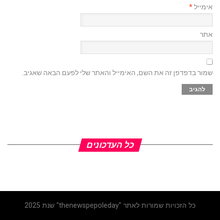
אימייל
*
אתר
שמור בדפדפן זה את השם, האימייל והאתר שלי לפעם הבאה שאגיב.
כל העדכונים
כל הזכויות שמורות לאתר "thenewspepoleday" שנת 2025