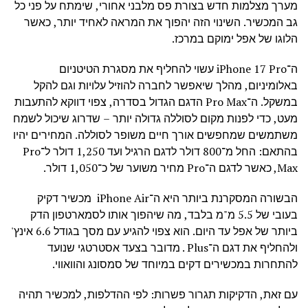
מערך מצלמות חדש בצורת פס מלבני אחורי, שימתח על פני כל
גב המכשיר. השינוי הזה יהפוך את המראה לאחיד יותר, כאשר
הלוגו של אפל ימוקם במרכז.
ה־iPhone 17 Pro עשוי להחליף את מסגרת הטיטניום
באלומיניום, מהלך שיאפשר לחברה להוזיל עלויות וגם להקל
במשקל. ה־Pro Max הדגם הגדול בסדרה, צפוי דווקא להתעבות
מעט, כדי לפנות מקום לסוללה גדולה יותר – שדרוג שיכול לשמח
משתמשים שמחפשים אורך חיים משופר לסוללה. המחירים יהיו
בהתאם: החל מ־800 דולר לדגם הרגיל ועד 1,250 דולר ל־Pro
Max, כאשר לדגם ה־Pro מחיר משוער של כ־1,050 דולר.
הבשורה המסקרנת ביותר היא ה־iPhone Air מכשיר דקיק
בעובי של 5.5 מ"מ בלבד, מה שיהפוך אותו לסמארטפון הדק
ביותר של אפל עד היום. הוא צפוי להגיע עם מסך בגודל 6.6 אינץ'
ולהחליף את דגם ה־Plus . מדובר בצעד אסטרטגי שנועד
להתחרות במכשירים דקים במיוחד של סמסונג והוואווי.
עם זאת, הדקיקות תגרור פשרות: לפי ההדלפות, למכשיר תהיה