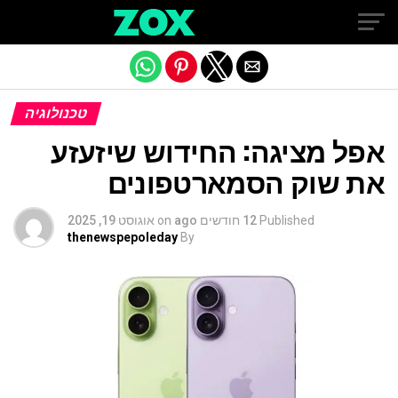
Exit mobile version
טכנולוגיה
אפל מציגה: החידוש שיזעזע
את שוק הסמארטפונים
Published
12 חודשים ago
on
אוגוסט 19, 2025
thenewspepoleday
By