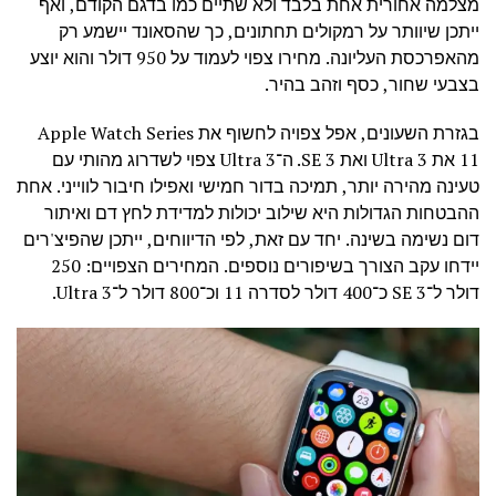
מצלמה אחורית אחת בלבד ולא שתיים כמו בדגם הקודם, ואף
ייתכן שיוותר על רמקולים תחתונים, כך שהסאונד יישמע רק
מהאפרכסת העליונה. מחירו צפוי לעמוד על 950 דולר והוא יוצע
בצבעי שחור, כסף וזהב בהיר.
בגזרת השעונים, אפל צפויה לחשוף את Apple Watch Series
11 את Ultra 3 ואת SE 3. ה־Ultra 3 צפוי לשדרוג מהותי עם
טעינה מהירה יותר, תמיכה בדור חמישי ואפילו חיבור לווייני. אחת
ההבטחות הגדולות היא שילוב יכולות למדידת לחץ דם ואיתור
דום נשימה בשינה. יחד עם זאת, לפי הדיווחים, ייתכן שהפיצ'רים
יידחו עקב הצורך בשיפורים נוספים. המחירים הצפויים: 250
דולר ל־SE 3 כ־400 דולר לסדרה 11 וכ־800 דולר ל־Ultra 3.