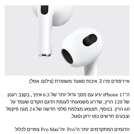
איירפודס פרו 3. איכות סאונד משופרת (צילום: אפל)
ה־iPhone 17 יגיע עם מסך גדול יותר של 6.3 אינץ', בקצב רענון
של 120 הרץ, שדרוג משמעותי לעומת הדגם הקודם שעמד על
60 הרץ. בנוסף, תוטמע מצלמת סלפי חדשה של 24 מגה פיקסל
וצבעים חדשים כמו ירוק וסגול.
הדגמים המתקדמים יותר ה־Pro וה־Pro Max צפויים לכלול