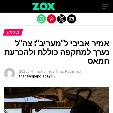
Exit mobile version
ביטחון
אמיר אביבי ל"מעריב": צה"ל
נערך למתקפה כוללת ולהכרעת
חמאס
Published
שנה 1 ago
on
אפריל 14, 2025
thenewspepoleday
By