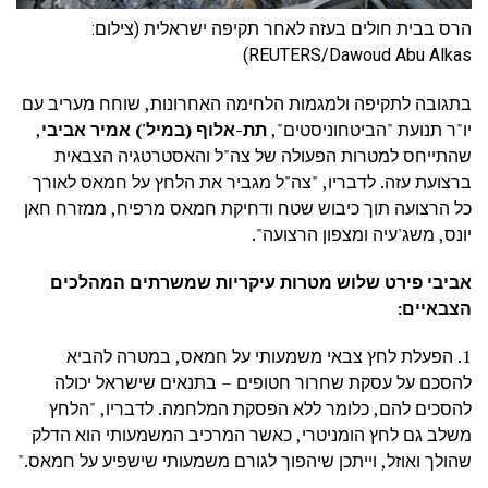
הרס בבית חולים בעזה לאחר תקיפה ישראלית (צילום:
REUTERS/Dawoud Abu Alkas)
בתגובה לתקיפה ולמגמות הלחימה האחרונות, שוחח מעריב עם
יו"ר תנועת "הביטחוניסטים",
תת-אלוף (במיל') אמיר אביבי
,
שהתייחס למטרות הפעולה של צה"ל והאסטרטגיה הצבאית
ברצועת עזה. לדבריו, "צה"ל מגביר את הלחץ על חמאס לאורך
כל הרצועה תוך כיבוש שטח ודחיקת חמאס מרפיח, ממזרח חאן
יונס, משג'עיה ומצפון הרצועה".
אביבי פירט שלוש מטרות עיקריות שמשרתים המהלכים
הצבאיים:
1. הפעלת לחץ צבאי משמעותי על חמאס, במטרה להביא
להסכם על עסקת שחרור חטופים – בתנאים שישראל יכולה
להסכים להם, כלומר ללא הפסקת המלחמה. לדבריו, "הלחץ
משלב גם לחץ הומניטרי, כאשר המרכיב המשמעותי הוא הדלק
שהולך ואוזל, וייתכן שיהפוך לגורם משמעותי שישפיע על חמאס."