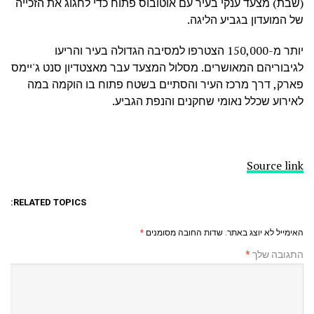
(שבת) מצעד ענקי בעיר עם אוטובוס פתוח כדי לחגוג את הזכייה
של המועדון בגביע הליגה.
יותר מ-150,000 הצטרפו למסיבה הגדולה בעיר והריעו
לגיבוריהם המאושרים. מסלול המצעד עבר מאצטדיון סנט ג'יימס
פארק, דרך מרכז העיר והסתיים בשטח פתוח בו הוקמה במה
לאירוע שכלל נאומי שחקנים והנפת הגביע.
Source link
RELATED TOPICS:
האימייל לא יוצג באתר.
שדות החובה מסומנים
*
התגובה שלך
*