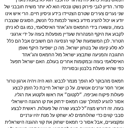
סדור. הדיון לגבי פירוק נשקו ונכסיו הוא לא יותר משיח חובבני של
שני נערים צעירים שטרם הצטיידו בידע וניסיון חיים. הרי איש אינו
יודע או יכול להציג מידע באשר לכמות כלי הנשק, הסוגים שנצברו
בעזה, ונשארו בידי החמאס והג׳אהד האיסלאמי, כמו גם לא ניתן
לקבוע את היקף המנהרות שעדיין מופעלות בעזה על ידי ארגוני
הטרור. לכן המשמעות של קווי הנסיגה הם חשובים אבל הם כלל
לא סלע קיומו של בטחון ישראל. מה כן ישפיע? היקף ואופן
התגובה והמניעה שתבצע ישראל מול החמאס והג׳אהד
האיסלאמי בעזה ובמקומות אחרים בעולם. האם ישראל תפעל
כפי שהיא פועלת בלבנון ובסוריה?
חמאס מהבוקר לא הופך מנמר לכבש. הוא היה ויהיה ארגון טרור
אכזר חסר ערכים אנושים. על כן ישראל חייבת כל הזמן לבצע
פעולות פיקוח ואכיפה. ״לקטום״ את ראשו ולקטוע את רגליו.
אסור להגיע למהלך שבו חמאס ידחוק את קו ההגנה הישראלי
בעזה. זה דורש מצה״ל לבצע שורה של פעולות. ראשית לבצע
סבבי קווים כדי שהלוחמים לא ישחקו על מנת יהיו ערניים
ומקצועיים, אבל אסור כי חמאס ישחוק את קווי ההגנה הישראלית