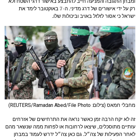
ומבחן התגובה והמניעה חייב להתבצע באישור דרגי השטח ולא
רק על ידי אישורים של דרג מדיני. ה-7 באוקטובר לימד את
ישראל כי אסור לזלזל באויב וביכולות שלו.
מחבלי חמאס (צילום: REUTERS/Ramadan Abed/File Photo)
זה לא יקח הרבה זמן כאשר נראה את התרחישים של אזרחים
עזתיים מתוסכלים, שיצאו לרחובות או לפחות ממה שנשאר מהם
לאחר הפעילות של צה״ל. גם כאן צה״ל ידרש לעמוד במבחן