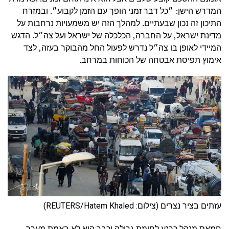
המדרש הישן: ״כל דבר זמני הופך עם הזמן לקבוע״. ובמזרח
התיכון זה נכון שבעתיים. למהלך הזה יש משמעויות נרחבות על
מדינת ישראל, על החברה, הכלכלה של ישראל ועל צה״ל. הדגש
המיידי לאופן בו צה״ל נדרש לפעול החל מהבוקר בעזה, לצד
אימוץ תפיסת אבטחה של הכוחות במרחב.
עזתים בציר נצרים (צילום: REUTERS/Hatem Khaled)
חמאס מנהל כרגע לחימת גרילה וכבר הוא לא באמת מערך