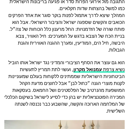
התגובה מול אירועי הפרות סדר או פגיעה בריבונות הישראלית
כמו למשל בהצתות שדות חקלאיים.
המהלך שיצא לדרך אתמול לפנות בוקר סוגר את אחד הפרקים
הכואבים והקשים שספגה ישראל והציבור הישראלי. אבל הוא
פותח שורה של הזדמנויות: החל מרענון כלל הכוחות של צה״ל.
בניית הכח של הצבא בדגש על המערכים: חיל האוויר, צבא
היבשה, חיל הים, המודיעין, ומערך ההגנה האווירית והגנת
הגבולות.
הוא גם עוצר את הסחף הציבורי והמדיני נגד ישראל אותו הוביל
נשיא צרפת
עמנואל מקרון
, ועשוי לתת תמריץ לתעשיות
הביטחוניות הישראליות שממתינים ללקוחות בעולם שמעוניינות
לקנות מוצרי הגנה ״כחול לבן״ אבל לחוצים מדעת הקהל
המושפעת מהנרטיב של הפלסטינים ושל החמאס. בעסקאות
המכירה הפוטנציאליות יש בהן כדי לסייע לישראל בשיקום הכלכלי
של המלחמה הארוכה והקשה, שהשבוע כבר נכנסה לשנתה
השלישית.