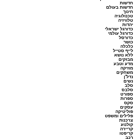
חדשות
חדשות בעולם
חינוך
טכנולוגיה
טלוויזיה
יהדות
כדורגל ישראלי
כדורגל עולמי
כדורסל
כושר
כלכלה
לייף סטייל
ללא נושא
מבזקים
מדע וטבע
מוזיקה
משחקים
נדל"ן
נשים
סלב
סלבס
ספורט
ספרות
סקס
עסקים
פוליטיקה
פלילים ומשפט
צרכנות
קולנוע
קריירה
קריפטו
רכב