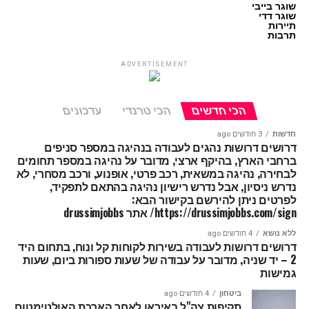
שוגר בייבי
שוגר דדי
תיירות
תרבות
ADVERTISEMENT
הכי חדשים
הכי טרנדי
עדכונים
חדשות
3 חודשים ago
דרושים דרושות נהגים לעבודה בנהיגה במספר סניפים
ברחבי הארץ, בהיקף ארצי, מדובר על נהיגה במספר תחומים
לבחירה, נהיגה במשאית, רכב פרטי, אופנוע, ורכב מסחרי, לא
נדרש ניסיון, אבל נדרש רישיון נהיגה בהתאם לתפקיד,
לפרטים ניתן להירשם בקישור הבא:
https://drussimjobbs.com/sign/ אתר drussimjobbs
ללא נושא
4 חודשים ago
דרושים דרושות לעבודה בשירות לקוחות קל ונוח, בתחום היד
2 – יד שניה, מדובר על עבודה של שעות ספורות ביום, שעות
גמישות
ביטחון
4 חודשים ago
תקיפות צה"ל באיראן לאחר הארכת האולטימטום