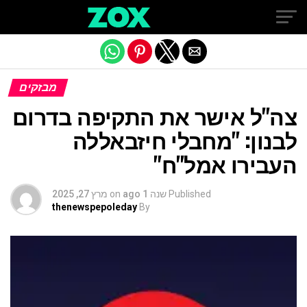
Exit mobile version
מבזקים
צה"ל אישר את התקיפה בדרום
לבנון: "מחבלי חיזבאללה
העבירו אמל"ח"
Published
שנה 1 ago
on
מרץ 27, 2025
thenewspepoleday
By