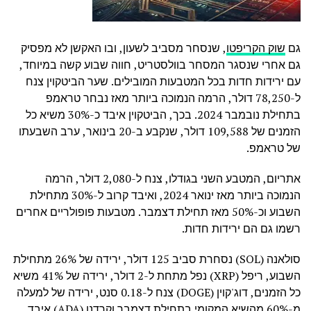
גם
שוק הקריפטו
, שנסחר מסביב לשעון, ובו האקשן לא מפסיק
גם אחרי שנסגר המסחר בוולסטריט, חווה שבוע קשה במיוחד,
עם ירידות חדות בכל המטבעות המובילים. שער הביטקוין צנח
ל-78,250 דולר, הרמה הנמוכה ביותר מאז נבחר טראמפ
בתחילת נובמבר 2024. בכך, הביטקוין איבד כ-30% משיא כל
הזמנים של 109,588 דולר, שנקבע ב-20 בינואר, ערב השבעתו
של טראמפ.
אתריום, המטבע השני בגודלו, צנח ל-2,080 דולר, הרמה
הנמוכה ביותר מאז ינואר 2024, ואיבד קרוב ל-30% מתחילת
השבוע וכ-50% מאז תחילת דצמבר. מטבעות פופולריים אחרים
רשמו גם הם ירידות חדות.
סולאנה (SOL) נסחרת סביב 125 דולר, ירידה של 26% מתחילת
השבוע, ריפל (XRP) נפל מתחת ל-2 דולר, ירידה של 41% משיא
כל הזמנים, דוג'קוין (DOGE) צנח ל-0.18 סנט, ירידה של למעלה
מ-60% מהשיא המקומי בתחילת דצמבר וקרדנו (ADA) איבד