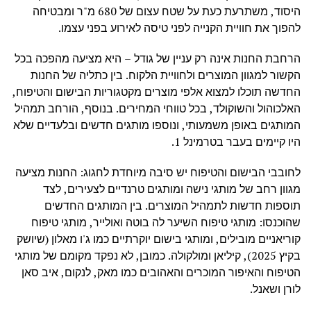
היסוד, משתרעת כעת על שטח עצום של 680 מ"ר ומבטיחה
להפוך את חוויית הקנייה לפני טיסה לאירוע בפני עצמו.
הרחבת החנות אינה רק עניין של גודל – היא מציעה מהפכה בכל
הקשור למגוון המוצרים ולחוויית הלקוח. בין כתליה של החנות
החדשה תוכלו למצוא אלפי מוצרים מקטגוריות הבישום והטיפוח,
האלכוהול והשוקולד, בכל טווחי המחירים. בנוסף, הורחב תמהיל
המותגים באופן משמעותי, ונוספו מותגים חדשים ובלעדיים שלא
היו קיימים בעבר בטרמינל 1.
לחובבי הבישום והטיפוח יש סיבה מיוחדת לחגוג: החנות מציעה
מגוון רחב של מותגי נישה ומותגים טרנדיים לצעירים, לצד
תוספות חדשות לתמהיל המוצרים. בין המותגים החדשים
שהוכנסו: מותגי טיפוח השיער לה בוטה ואולייר, מותגי טיפוח
קוריאניים מובילים, ומותגי בישום יוקרתיים כמו ג'ו מאלון (שיושק
בקיץ 2025), קיליאן ומולקולה. כמובן, לא נפקד מקומם של מותגי
הטיפוח והאיפור המוכרים והאהובים כמו מאק, לנקום, איב סאן
לורן ושאנל.