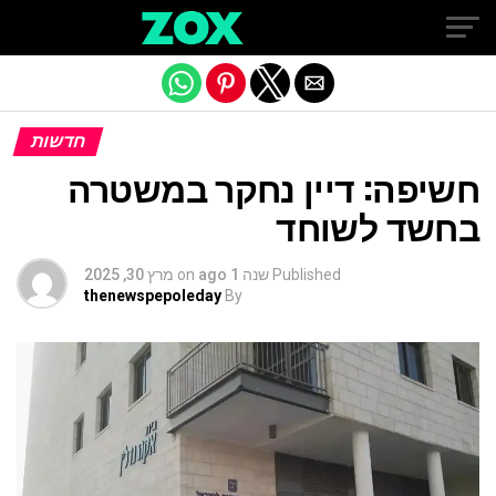
Exit mobile version
חדשות
חשיפה: דיין נחקר במשטרה
בחשד לשוחד
Published
שנה 1 ago
on
מרץ 30, 2025
thenewspepoleday
By