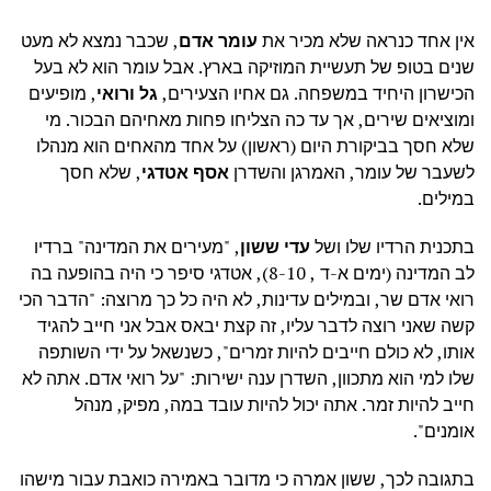
אין אחד כנראה שלא מכיר את
עומר אדם
, שכבר נמצא לא מעט
שנים בטופ של תעשיית המוזיקה בארץ. אבל עומר הוא לא בעל
הכישרון היחיד במשפחה. גם אחיו הצעירים,
גל ורואי
, מופיעים
ומוציאים שירים, אך עד כה הצליחו פחות מאחיהם הבכור. מי
שלא חסך בביקורת היום (ראשון) על אחד מהאחים הוא מנהלו
לשעבר של עומר, האמרגן והשדרן
אסף אטדגי
, שלא חסך
במילים.
בתכנית הרדיו שלו ושל
עדי ששון
, "מעירים את המדינה" ברדיו
לב המדינה (ימים א-ד , 8-10), אטדגי סיפר כי היה בהופעה בה
רואי אדם שר, ובמילים עדינות, לא היה כל כך מרוצה: "הדבר הכי
קשה שאני רוצה לדבר עליו, זה קצת יבאס אבל אני חייב להגיד
אותו, לא כולם חייבים להיות זמרים", כשנשאל על ידי השותפה
שלו למי הוא מתכוון, השדרן ענה ישירות: "על רואי אדם. אתה לא
חייב להיות זמר. אתה יכול להיות עובד במה, מפיק, מנהל
אומנים".
בתגובה לכך, ששון אמרה כי מדובר באמירה כואבת עבור מישהו