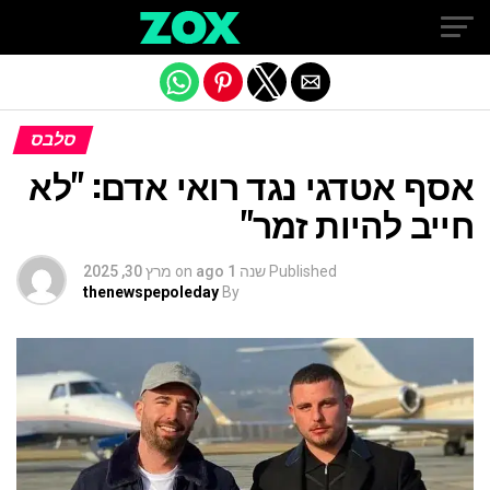
Exit mobile version
סלבס
אסף אטדגי נגד רואי אדם: "לא
חייב להיות זמר"
Published
שנה 1 ago
on
מרץ 30, 2025
thenewspepoleday
By